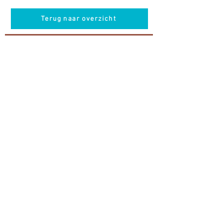
Terug naar overzicht
Hotel Guldenberg
|
Brasserie Het Verlangen
|
Club Acapella
Guldenberg 12, 5268 KR Helvoirt
|
+31 (0)411
64 24 24
Contact
Krijg regelmatig informatie van ons
Nu abonneren
Vacatures
© Hotel Guldenberg B.V.