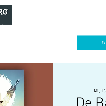
Home
Brasserie
Foodtruck Het Verlangen
Club Aca
Te
Mi., 13
De B