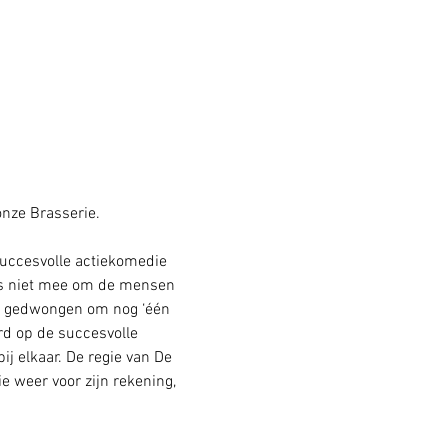
nze Brasserie. 
succesvolle actiekomedie 
ys niet mee om de mensen 
en gedwongen om nog ‘één 
d op de succesvolle 
j elkaar. De regie van De 
 weer voor zijn rekening, 