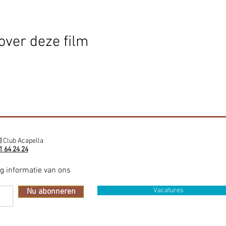
over deze film
|
Club Acapella
1 64 24 24
ig informatie van ons
Vacatures
Nu abonneren