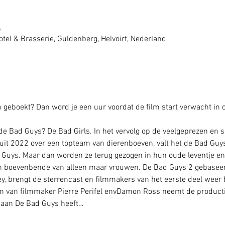
4
tel & Brasserie, Guldenberg, Helvoirt, Nederland
geboekt? Dan word je een uur voordat de film start verwacht in o
 de Bad Guys? De Bad Girls. In het vervolg op de veelgeprezen en 
it 2022 over een topteam van dierenboeven, valt het de Bad Gu
d Guys. Maar dan worden ze terug gezogen in hun oude leventje 
een boevenbende van alleen maar vrouwen. De Bad Guys 2 gebaseer
, brengt de sterrencast en filmmakers van het eerste deel weer bi
n van filmmaker Pierre Perifel envDamon Ross neemt de productie
e aan De Bad Guys heeft…