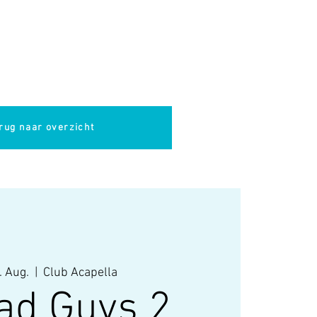
pella
Evenementen
Cultuur
rug naar overzicht
. Aug.
  |  
Club Acapella
ad Guys 2