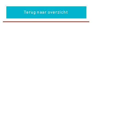
Terug naar overzicht
Hotel Guldenberg
|
Brasserie Het Verlangen
|
Club Acapella
Guldenberg 12, 5268 KR Helvoirt
|
+31 (0)411
64 24 24
Contact
Krijg regelmatig informatie van ons
Nu abonneren
Vacatures
© Hotel Guldenberg B.V.