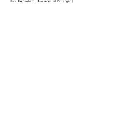
Hotel Guldenberg
|
Brasserie Het Verlangen
|
Club Acapella
Guldenberg 12, 5268 KR Helvoirt
|
+31 (0)411
64 24 24
Contact
Krijg regelmatig informatie van ons
Nu abonneren
Vacatures
© Hotel Guldenberg B.V.