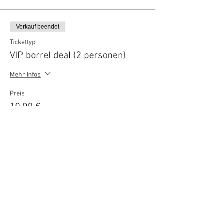
Verkauf beendet
Tickettyp
VIP borrel deal (2 personen)
Mehr Infos
Preis
10,00 €
Vertel anderen over deze film
Terug naar overzicht