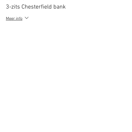
3-zits Chesterfield bank
Meer info
Prijs
€ 28,50
Verkoop geëindigd op
Soort ticket
VIP borrel deal (2 personen)
Meer info
Prijs
€ 10,00