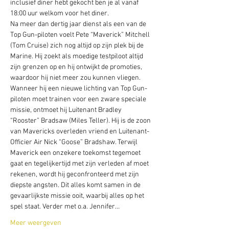
inclusief diner hebt gekocht ben je al vanaf 
18:00 uur welkom voor het diner.
Na meer dan dertig jaar dienst als een van de 
Top Gun-piloten voelt Pete “Maverick” Mitchell 
(Tom Cruise) zich nog altijd op zijn plek bij de 
Marine. Hij zoekt als moedige testpiloot altijd 
zijn grenzen op en hij ontwijkt de promoties, 
waardoor hij niet meer zou kunnen vliegen. 
Wanneer hij een nieuwe lichting van Top Gun-
piloten moet trainen voor een zware speciale 
missie, ontmoet hij Luitenant Bradley 
“Rooster” Bradsaw (Miles Teller). Hij is de zoon 
van Mavericks overleden vriend en Luitenant-
Officier Air Nick “Goose” Bradshaw. Terwijl 
Maverick een onzekere toekomst tegemoet 
gaat en tegelijkertijd met zijn verleden af moet 
rekenen, wordt hij geconfronteerd met zijn 
diepste angsten. Dit alles komt samen in de 
gevaarlijkste missie ooit, waarbij alles op het 
spel staat. Verder met o.a. Jennifer…
Meer weergeven