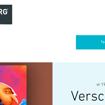
Home
Brasserie
Foodtruck Het Verlangen
Club Aca
Te
vr 19
Versc