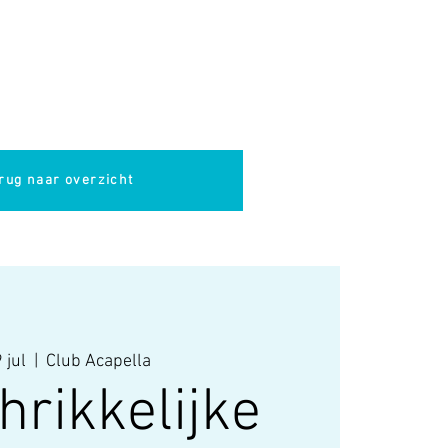
pella
Evenementen
Cultuur
rug naar overzicht
 jul
  |  
Club Acapella
hrikkelijke