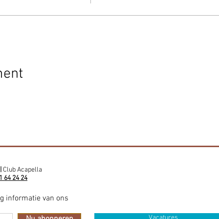
ment
|
Club Acapella
1 64 24 24
ig informatie van ons
Vacatures
Nu abonneren