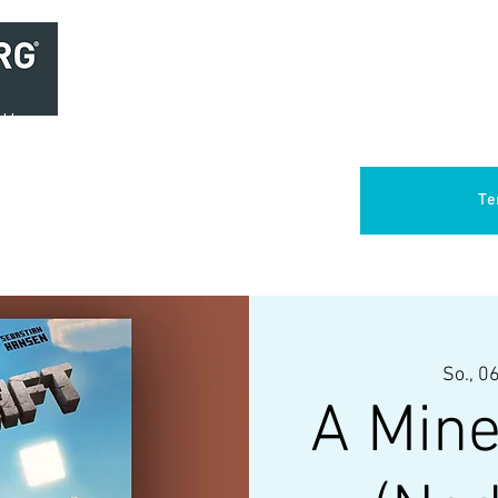
Home
Brasserie
Foodtruck Het Verlangen
Club Aca
Te
So., 06
A Mine