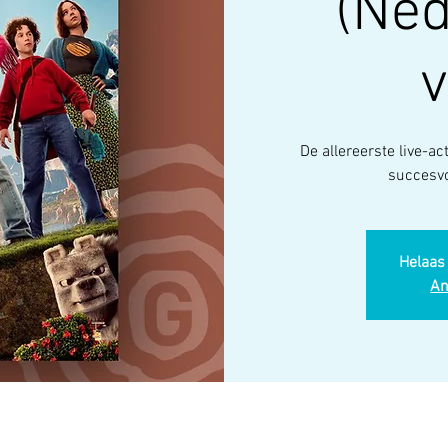
(Ne
v
De allereerste live-a
Helaas 
An