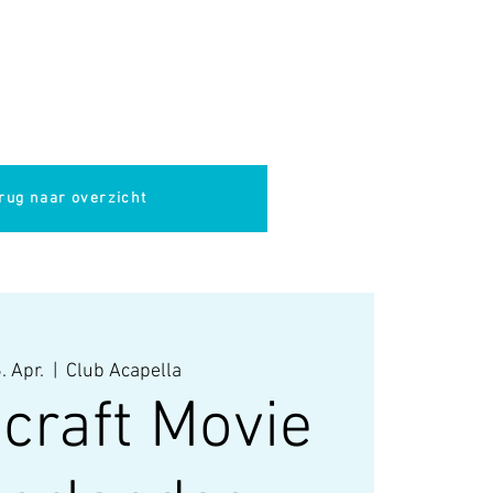
pella
Evenementen
Cultuur
rug naar overzicht
. Apr.
  |  
Club Acapella
craft Movie