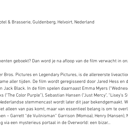
tel & Brasserie, Guldenberg, Helvoirt, Nederland
enten geboekt? Dan word je na afloop van de film verwacht in on
 Bros. Pictures en Legendary Pictures, is de allereerste liveactio
me aller tijden. De film wordt geregisseerd door Jared Hess en 
n Jack Black. In de film spelen daarnaast Emma Myers (“Wednesd
 (“The Color Purple”), Sebastian Hansen (“Just Mercy”, “Lisey’s St
e Nederlandse stemmencast wordt later dit jaar bekendgemaakt. W
niet alleen van pas komt, maar van essentieel belang is om te over
en – Garrett “de Vuilnisman” Garrison (Momoa), Henry (Hansen), N
ng via een mysterieus portaal in de Overworld: een bizar…