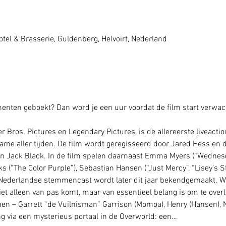
tel & Brasserie, Guldenberg, Helvoirt, Nederland
nten geboekt? Dan word je een uur voordat de film start verwach
 Bros. Pictures en Legendary Pictures, is de allereerste liveactio
me aller tijden. De film wordt geregisseerd door Jared Hess en 
n Jack Black. In de film spelen daarnaast Emma Myers (“Wednesd
 (“The Color Purple”), Sebastian Hansen (“Just Mercy”, “Lisey’s St
e Nederlandse stemmencast wordt later dit jaar bekendgemaakt. W
niet alleen van pas komt, maar van essentieel belang is om te over
en – Garrett “de Vuilnisman” Garrison (Momoa), Henry (Hansen), N
ng via een mysterieus portaal in de Overworld: een…