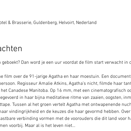
tel & Brasserie, Guldenberg, Helvoirt, Nederland
achten
geboekt? Dan word je een uur voordat de film start verwacht in 
e film over de 91-jarige Agatha en haar moestuin. Een documenta
soon. Regisseur Amalie Atkins, Agatha’s nicht, filmde haar tante
n het Canadese Manitoba. Op 16 mm, met een cinematografisch oog
meegevoerd in haar bijna meditatieve ritme van zaaien, oogsten, in
ttape. Tussen al het groen vertelt Agatha met ontwapenende nucht
, haar vindingrijkheid en de keuzes die haar gevormd hebben. Ove
astbare verbinding vormen met de voorouders die dit land voor h
n voorbij. Maar al is het leven niet…