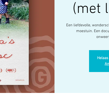
(met 
Een liefdevolle, wondersc
moestuin. Een docu
onweer
Helaas 
An