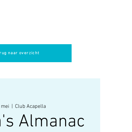
pella
Evenementen
Cultuur
rug naar overzicht
 mei
  |  
Club Acapella
a's Almanac