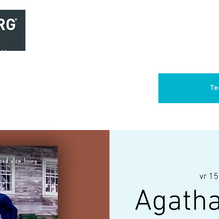
Home
Brasserie
Foodtruck Het Verlangen
Club Aca
Te
vr 15
Agath