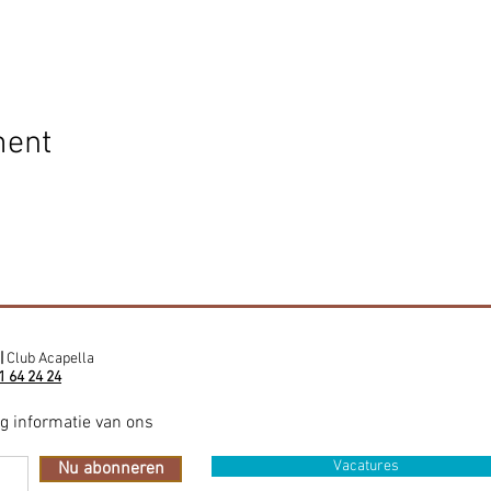
ment
|
Club Acapella
1 64 24 24
ig informatie van ons
Vacatures
Nu abonneren