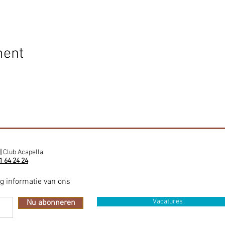
ment
|
Club Acapella
1 64 24 24
ig informatie van ons
Vacatures
Nu abonneren