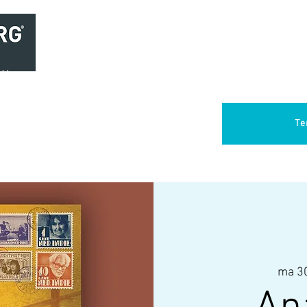
Home
Brasserie
Foodtruck Het Verlangen
Club Aca
Te
ma 30