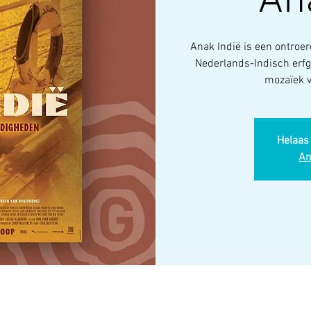
An
Anak Indië is een ontroe
Nederlands-Indisch erfg
mozaïek 
Helaas 
An