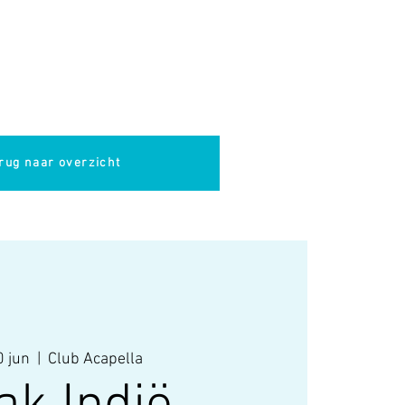
pella
Evenementen
Cultuur
rug naar overzicht
 jun
  |  
Club Acapella