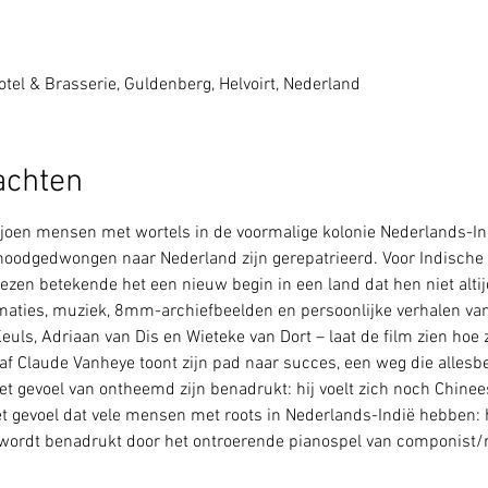
tel & Brasserie, Guldenberg, Helvoirt, Nederland
achten
ljoen mensen met wortels in de voormalige kolonie Nederlands-I
oodgedwongen naar Nederland zijn gerepatrieerd. Voor Indische
zen betekende het een nieuw begin in een land dat hen niet alti
maties, muziek, 8mm-archiefbeelden en persoonlijke verhalen va
uls, Adriaan van Dis en Wieteke van Dort – laat de film zien hoe 
Claude Vanheye toont zijn pad naar succes, een weg die allesbeh
het gevoel van ontheemd zijn benadrukt: hij voelt zich noch Chinee
et gevoel dat vele mensen met roots in Nederlands-Indië hebben: 
it wordt benadrukt door het ontroerende pianospel van componist