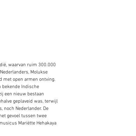
ndië, waarvan ruim 300.000 
 Nederlanders, Molukse 
jd met open armen ontving. 
n bekende Indische 
zij een nieuw bestaan 
alve geplaveid was, terwijl 
s, noch Nederlander. De 
het gevoel tussen twee 
/musicus Mariëtte Hehakaya 