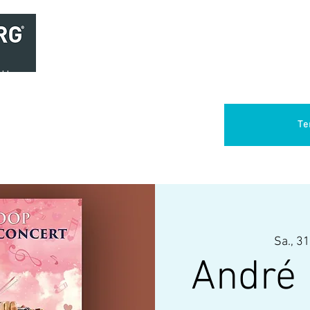
Home
Brasserie
Foodtruck Het Verlangen
Club Aca
Te
Sa., 31
André