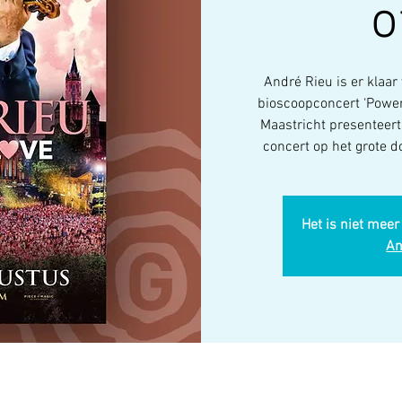
o
André Rieu is er klaar
bioscoopconcert ‘Power 
Maastricht presenteert
concert op het grote 
Het is niet meer
An