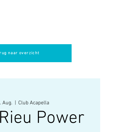
pella
Evenementen
Cultuur
rug naar overzicht
. Aug.
  |  
Club Acapella
 Rieu Power