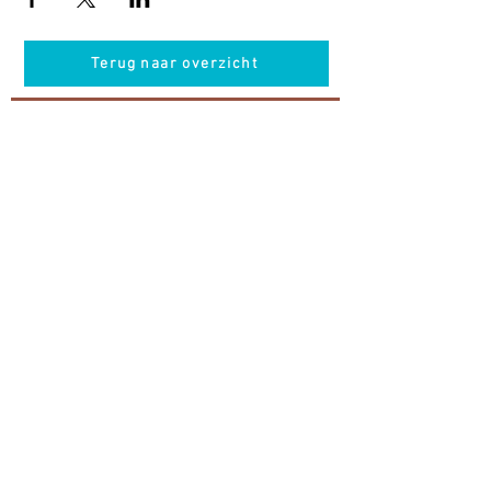
Terug naar overzicht
Hotel Guldenberg
|
Brasserie Het Verlangen
|
Club Acapella
Guldenberg 12, 5268 KR Helvoirt
|
+31 (0)411
64 24 24
Contact
Krijg regelmatig informatie van ons
Nu abonneren
Vacatures