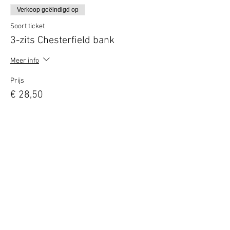
Verkoop geëindigd op
Soort ticket
3-zits Chesterfield bank
Meer info
Prijs
€ 28,50
Deel dit evenement
Terug naar overzicht
Hotel Guldenberg
|
Brasserie Het Verlangen
|