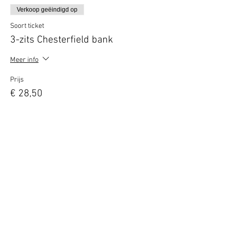
Verkoop geëindigd op
Soort ticket
3-zits Chesterfield bank
Meer info
Prijs
€ 28,50
Deel dit evenement
Terug naar overzicht
Hotel Guldenberg
|
Brasserie Het Verlangen
|