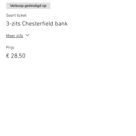
Verkoop geëindigd op
Soort ticket
3-zits Chesterfield bank
Meer info
Prijs
€ 28,50
Deel dit evenement
Terug naar overzicht
Hotel Guldenberg
|
Brasserie Het Verlangen
|