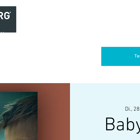
Home
Brasserie
Foodtruck Het Verlangen
Club Aca
Te
Di., 28
Baby