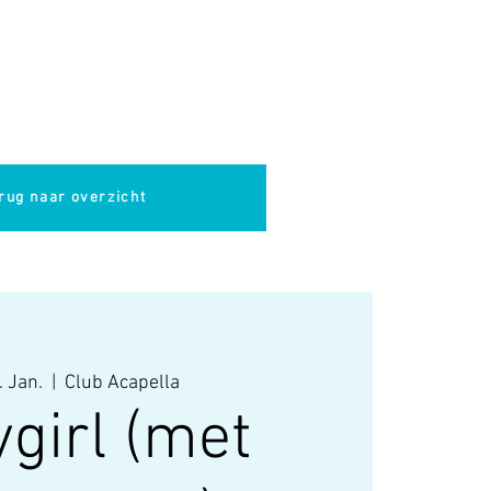
pella
Evenementen
Cultuur
rug naar overzicht
. Jan.
  |  
Club Acapella
girl (met