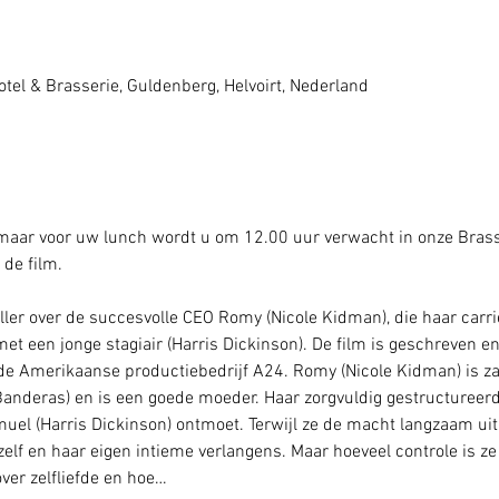
5
tel & Brasserie, Guldenberg, Helvoirt, Nederland
 maar voor uw lunch wordt u om 12.00 uur verwacht in onze Brasse
de film. 
iller over de succesvolle CEO Romy (Nicole Kidman), die haar carri
 met een jonge stagiair (Harris Dickinson). De film is geschreven e
e Amerikaanse productiebedrijf A24. Romy (Nicole Kidman) is zak
anderas) en is een goede moeder. Haar zorgvuldig gestructureerde
amuel (Harris Dickinson) ontmoet. Terwijl ze de macht langzaam uit
lf en haar eigen intieme verlangens. Maar hoeveel controle is ze 
ver zelfliefde en hoe…