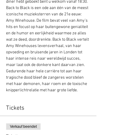
diner hebt geboekt bent u welkom vanaf 18:30.
Back to Black is een ode aan één van de meest 
iconische muzieksterren van de 21e eeuw: 
Amy Winehouse. De film bevat veel van Amy's 
hits en focust op haar buitengewone genialiteit 
en de humor en eerlijkheid waarmee ze alles 
wat ze deed, doordrenkte. Back to Black vertelt 
Amy Winehouses levensverhaal, van haar 
opvoeding en bruisende jaren in Londen tot 
haar intense reis naar wereldwijd succes, 
maar laat ook de donkere kant daarvan zien. 
Gedurende haar hele carrière tot aan haar 
tragische dood bleef de zangeres worstelen 
met haar demonen, haar roem en de toxische 
knipperlichtrelatie met haar grote liefde.
Tickets
Verkauf beendet