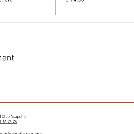
ment
|
Club Acapella
1 64 24 24