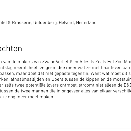
tel & Brasserie, Guldenberg, Helvoirt, Nederland
achten
an de makers van Zwaar Verliefd! en Alles Is Zoals Het Zou Moet
ontslag neemt, heeft ze geen idee meer wat ze met haar leven aan 
 passen, maar doet dat met gepaste tegenzin. Want wat moet dit 
rken, afhaalmaaltijden en Ubers tussen de kippen en de moestuin
 zelfs twee potentiële lovers ontmoet, stroomt niet alleen de B&B
 tussen de twee mannen die in ongeveer alles van elkaar verschil
s ze nog meer moet maken.