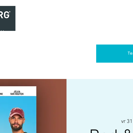
Home
Brasserie
Foodtruck Het Verlangen
Club Aca
Te
vr 31