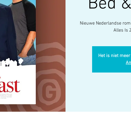
Bed &
Nieuwe Nederlandse romk
Alles Is
Het is niet meer
An