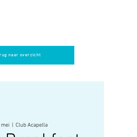
pella
Evenementen
Cultuur
rug naar overzicht
 mei
  |  
Club Acapella