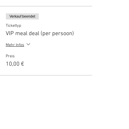
Verkauf beendet
Tickettyp
VIP meal deal (per persoon)
Mehr Infos
Preis
10,00 €
Verkauf beendet
Tickettyp
VIP borrel deal (2 personen)
Mehr Infos
Preis