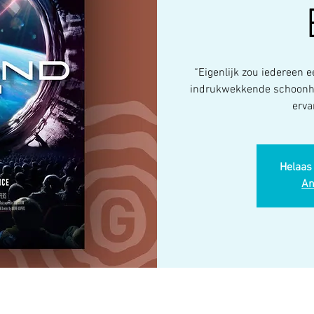
“Eigenlijk zou iedereen
indrukwekkende schoonhei
erva
Helaas 
An