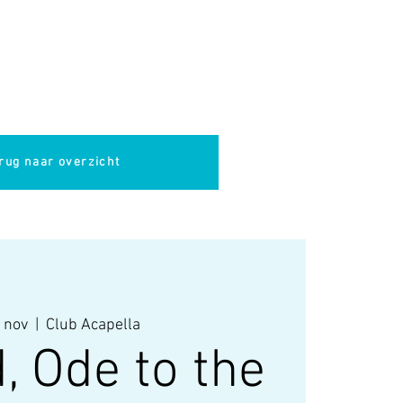
pella
Evenementen
Cultuur
rug naar overzicht
 nov
  |  
Club Acapella
, Ode to the