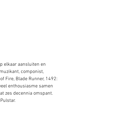
 elkaar aansluiten en 
muzikant, componist, 
f Fire, Blade Runner, 1492: 
t veel enthousiasme samen 
dat zes decennia omspant. 
Pulstar.