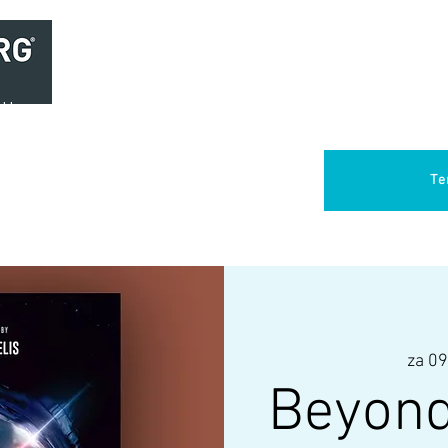
Home
Brasserie
Foodtruck Het Verlangen
Club Aca
Te
za 09
Beyond