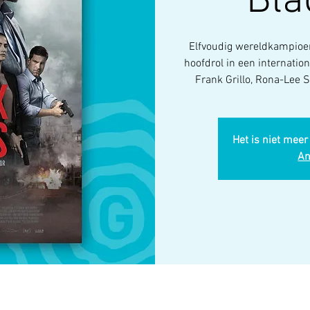
Bla
Elfvoudig wereldkampioen
hoofdrol in een internation
Frank Grillo, Rona-Lee 
Het is niet meer
An