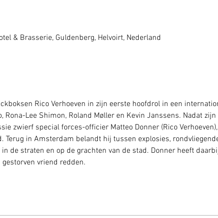
tel & Brasserie, Guldenberg, Helvoirt, Nederland
kboksen Rico Verhoeven in zijn eerste hoofdrol in een internationa
llo, Rona-Lee Shimon, Roland Møller en Kevin Janssens. Nadat zi
sie zwierf special forces-officier Matteo Donner (Rico Verhoeven
d. Terug in Amsterdam belandt hij tussen explosies, rondvliegend
in de straten en op de grachten van de stad. Donner heeft daarbij
n gestorven vriend redden.