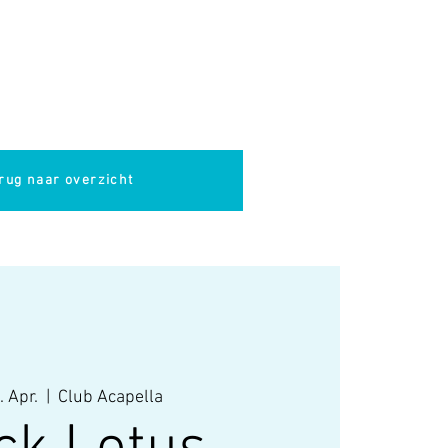
pella
Evenementen
Cultuur
rug naar overzicht
. Apr.
  |  
Club Acapella