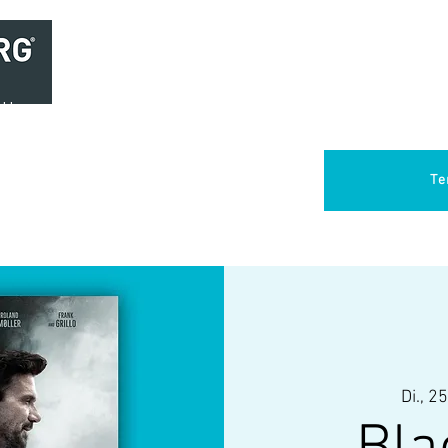
Home
Brasserie
Foodtruck Het Verlangen
Club Aca
Te
Di., 25