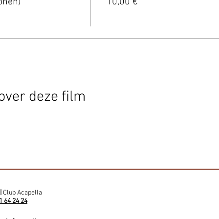
onen)
10,00 €
over deze film
|
Club Acapella
1 64 24 24