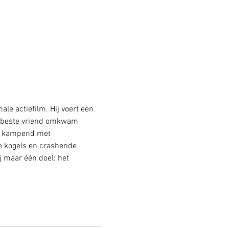
le actiefilm. Hij voert een 
jn beste vriend omkwam 
), kampend met 
e kogels en crashende 
 maar één doel: het 