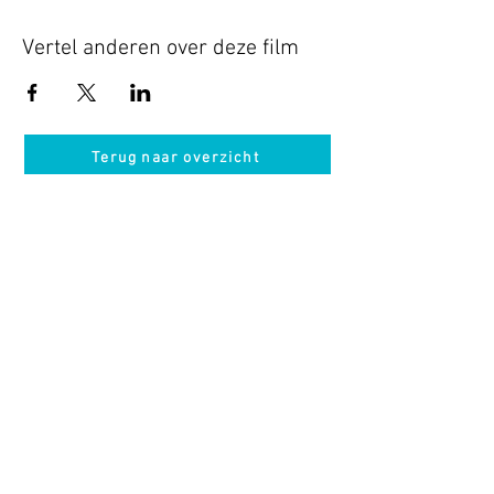
Vertel anderen over deze film
Terug naar overzicht
Hotel Guldenberg
|
Brasserie Het Verlangen
|
Club Acapella
Guldenberg 12, 5268 KR Helvoirt
|
+31 (0)411
64 24 24
Contact
Krijg regelmatig informatie van ons
Nu abonneren