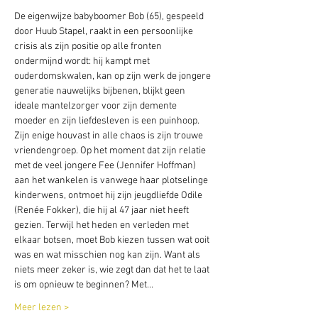
De eigenwijze babyboomer Bob (65), gespeeld 
door Huub Stapel, raakt in een persoonlijke 
crisis als zijn positie op alle fronten 
ondermijnd wordt: hij kampt met 
ouderdomskwalen, kan op zijn werk de jongere 
generatie nauwelijks bijbenen, blijkt geen 
ideale mantelzorger voor zijn demente 
moeder en zijn liefdesleven is een puinhoop. 
Zijn enige houvast in alle chaos is zijn trouwe 
vriendengroep. Op het moment dat zijn relatie 
met de veel jongere Fee (Jennifer Hoffman) 
aan het wankelen is vanwege haar plotselinge 
kinderwens, ontmoet hij zijn jeugdliefde Odile 
(Renée Fokker), die hij al 47 jaar niet heeft 
gezien. Terwijl het heden en verleden met 
elkaar botsen, moet Bob kiezen tussen wat ooit 
was en wat misschien nog kan zijn. Want als 
niets meer zeker is, wie zegt dan dat het te laat 
is om opnieuw te beginnen? Met…
Meer lezen >