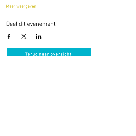
Meer weergeven
Deel dit evenement
Terug naar overzicht
Hotel Guldenberg
|
Brasserie Het Verlangen
|
Club Acapella
Guldenberg 12, 5268 KR Helvoirt
|
+31 (0)411
64 24 24
Contact
Krijg regelmatig informatie van ons