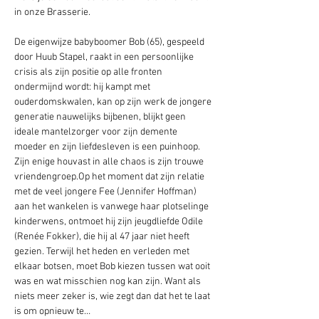
in onze Brasserie. 
De eigenwijze babyboomer Bob (65), gespeeld 
door Huub Stapel, raakt in een persoonlijke 
crisis als zijn positie op alle fronten 
ondermijnd wordt: hij kampt met 
ouderdomskwalen, kan op zijn werk de jongere 
generatie nauwelijks bijbenen, blijkt geen 
ideale mantelzorger voor zijn demente 
moeder en zijn liefdesleven is een puinhoop. 
Zijn enige houvast in alle chaos is zijn trouwe 
vriendengroep.Op het moment dat zijn relatie 
met de veel jongere Fee (Jennifer Hoffman) 
aan het wankelen is vanwege haar plotselinge 
kinderwens, ontmoet hij zijn jeugdliefde Odile 
(Renée Fokker), die hij al 47 jaar niet heeft 
gezien. Terwijl het heden en verleden met 
elkaar botsen, moet Bob kiezen tussen wat ooit 
was en wat misschien nog kan zijn. Want als 
niets meer zeker is, wie zegt dan dat het te laat 
is om opnieuw te…