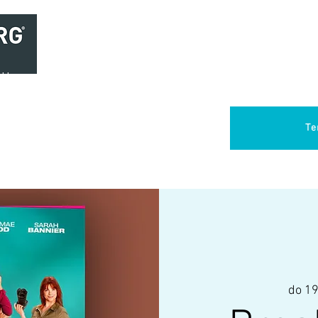
Home
Brasserie
Foodtruck Het Verlangen
Club Aca
Te
do 19