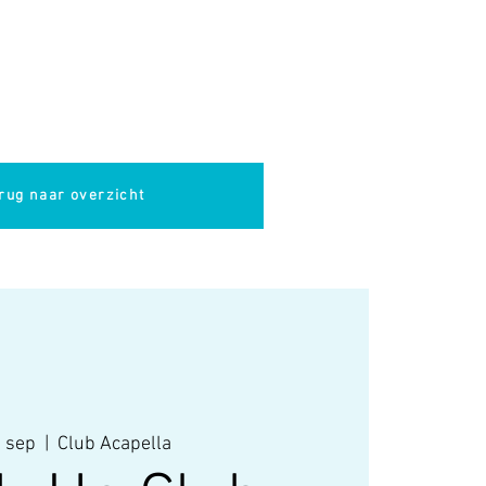
pella
Evenementen
Cultuur
rug naar overzicht
 sep
  |  
Club Acapella