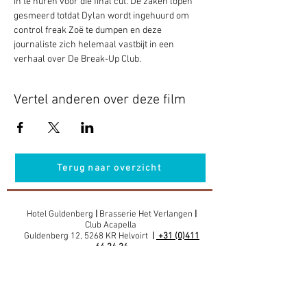
in te huren voor die final cut. De zaken lopen 
gesmeerd totdat Dylan wordt ingehuurd om 
control freak Zoë te dumpen en deze 
journaliste zich helemaal vastbijt in een 
verhaal over De Break-Up Club.
Vertel anderen over deze film
Terug naar overzicht
Hotel Guldenberg
|
Brasserie Het Verlangen
|
Club Acapella
Guldenberg 12, 5268 KR Helvoirt
|
+31 (0)411
64 24 24
Contact