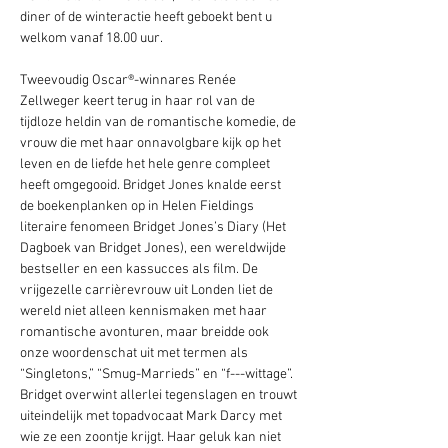
diner of de winteractie heeft geboekt bent u 
welkom vanaf 18.00 uur.  
Tweevoudig Oscar®-winnares Renée 
Zellweger keert terug in haar rol van de 
tijdloze heldin van de romantische komedie, de 
vrouw die met haar onnavolgbare kijk op het 
leven en de liefde het hele genre compleet 
heeft omgegooid. Bridget Jones knalde eerst 
de boekenplanken op in Helen Fieldings 
literaire fenomeen Bridget Jones’s Diary (Het 
Dagboek van Bridget Jones), een wereldwijde 
bestseller en een kassucces als film. De 
vrijgezelle carrièrevrouw uit Londen liet de 
wereld niet alleen kennismaken met haar 
romantische avonturen, maar breidde ook 
onze woordenschat uit met termen als 
“Singletons,” “Smug-Marrieds” en “f---wittage”. 
Bridget overwint allerlei tegenslagen en trouwt 
uiteindelijk met topadvocaat Mark Darcy met 
wie ze een zoontje krijgt. Haar geluk kan niet 