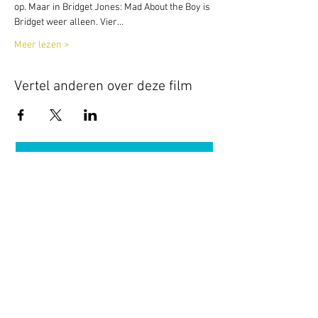
op. Maar in Bridget Jones: Mad About the Boy is 
Bridget weer alleen. Vier…
Meer lezen >
Vertel anderen over deze film
Terug naar overzicht
Hotel Guldenberg
|
Brasserie Het Verlangen
|
Club Acapella
Guldenberg 12, 5268 KR Helvoirt
|
+31 (0)411
64 24 24
Contact
Krijg regelmatig informatie van ons