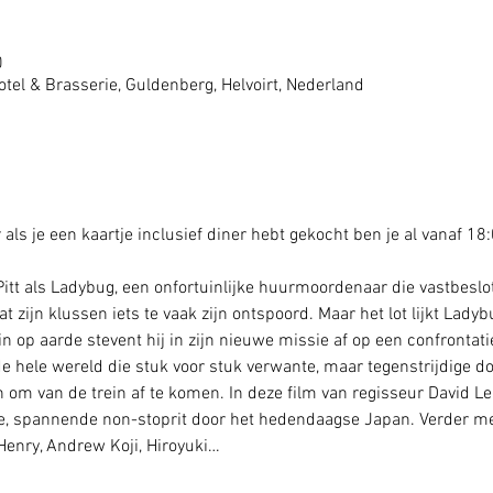
0
tel & Brasserie, Guldenberg, Helvoirt, Nederland
als je een kaartje inclusief diner hebt gekocht ben je al vanaf 1
Pitt als Ladybug, een onfortuinlijke huurmoordenaar die vastbeslot
 zijn klussen iets te vaak zijn ontspoord. Maar het lot lijkt Ladyb
n op aarde stevent hij in zijn nieuwe missie af op een confrontati
hele wereld die stuk voor stuk verwante, maar tegenstrijdige do
en om van de trein af te komen. In deze film van regisseur David Le
e, spannende non-stoprit door het hedendaagse Japan. Verder met
Henry, Andrew Koji, Hiroyuki…