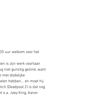
8:00 uur welkom voor het 
en is zijn werk voortaan 
ug niet gunstig gezind, want 
e met dodelijke 
elen hebben... en moet hij 
itch (Deadpool 2) is dat nog 
 o.a. Joey King, Aaron 