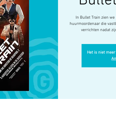
Bullet
In Bullet Train zien we
huurmoordenaar die vastb
verrichten nadat zij
Het is niet meer
An