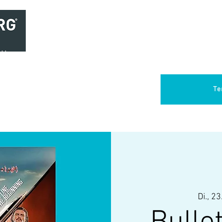
Home
Brasserie
Foodtruck Het Verlangen
Club Aca
Te
Di., 23