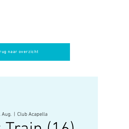
pella
Evenementen
Cultuur
rug naar overzicht
. Aug.
  |  
Club Acapella