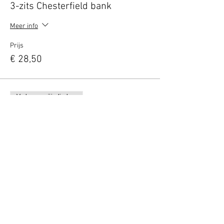
3-zits Chesterfield bank
Meer info
Prijs
€ 28,50
Verkoop geëindigd op
Soort ticket
VIP borrel deal (2 personen)
Meer info
Prijs
€ 10,00
Deel dit evenement