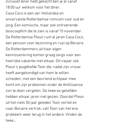
inclusief diner hebt gekocht ben je al vanaf 
18:00 uur welkom voor het diner.
Casa Coco is een oer-Hollandse en 
onvervalste Rotterdamse romcom voor oud én 
jong, Een komische, maar ook ontroerende 
bioscoopfilm die te zien is vanaf 10 november. 
De Rotterdamse Pleun runt al jaren Casa Coco, 
een pension voor bezinning en rust op Bonaire. 
De Rotterdammers uit haar eigen 
kennissenkring komen graag langs voor een 
heerlijke vakantie met elkaar. Dit najaar ook 
Pleun’s jeugdliefde Toon die, nadat zijn vrouw 
heeft aangekondigd van hem te willen 
scheiden, met een bevriend echtpaar mee 
komt om zijn problemen onder de Antilliaanse 
zon te doen vergeten. De twee ex-geliefden 
hebben elkaar jaren niet gezien. Doordat Pleun 
uit het niets 50 jaar geleden Toon verliet en 
naar Bonaire vertrok, valt Toon van het ene 
probleem weer terug in het andere. Vinden de 
twee…