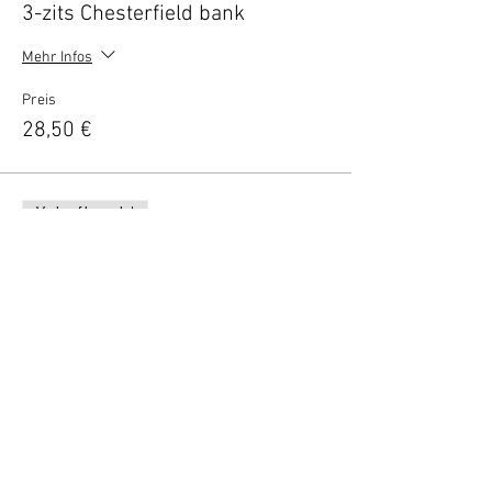
3-zits Chesterfield bank
Mehr Infos
Preis
28,50 €
Verkauf beendet
Tickettyp
VIP borrel deal (2 personen)
Mehr Infos
Preis
10,00 €
Vertel anderen over deze film