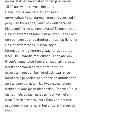
inclusief diner hebt gekocht ben je al vanaf 
18:00 uur welkom voor het diner.
Casa Coco is een oer-Hollandse en 
onvervalste Rotterdamse romcom voor oud én 
jong, Een komische, maar ook ontroerende 
bioscoopfilm die te zien is vanaf 10 november. 
De Rotterdamse Pleun runt al jaren Casa Coco, 
een pension voor bezinning en rust op Bonaire. 
De Rotterdammers uit haar eigen 
kennissenkring komen graag langs voor een 
heerlijke vakantie met elkaar. Dit najaar ook 
Pleun’s jeugdliefde Toon die, nadat zijn vrouw 
heeft aangekondigd van hem te willen 
scheiden, met een bevriend echtpaar mee 
komt om zijn problemen onder de Antilliaanse 
zon te doen vergeten. De twee ex-geliefden 
hebben elkaar jaren niet gezien. Doordat Pleun 
uit het niets 50 jaar geleden Toon verliet en 
naar Bonaire vertrok, valt Toon van het ene 
probleem weer terug in het andere. Vinden de 
twee…