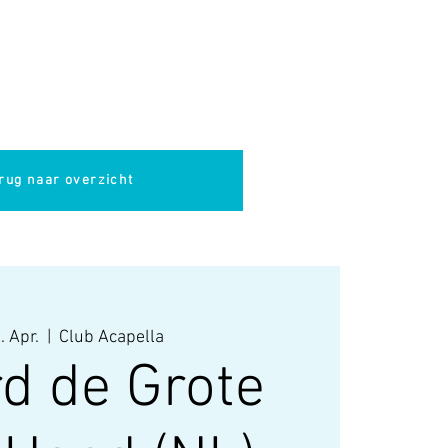
pella
Evenementen
Cultuur
rug naar overzicht
. Apr.
  |  
Club Acapella
rd de Grote