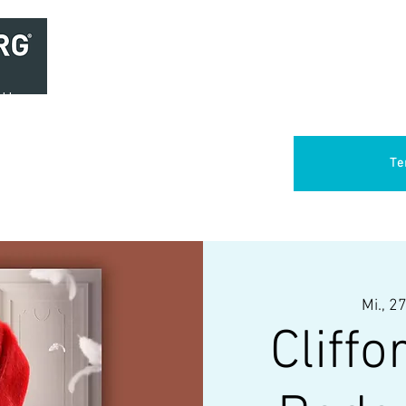
Home
Brasserie
Foodtruck Het Verlangen
Club Aca
Te
Mi., 27
Cliffo