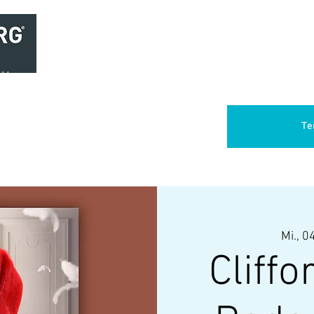
Home
Brasserie
Foodtruck Het Verlangen
Club Aca
Te
Mi., 0
Cliffo