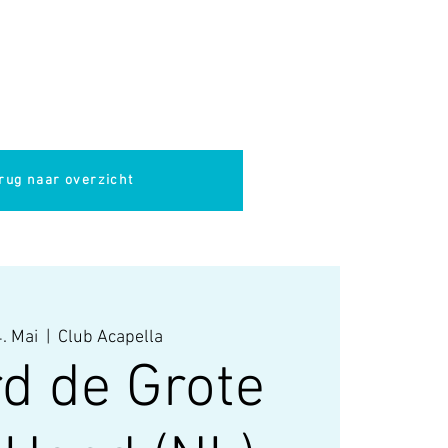
pella
Evenementen
Cultuur
rug naar overzicht
4. Mai
  |  
Club Acapella
rd de Grote