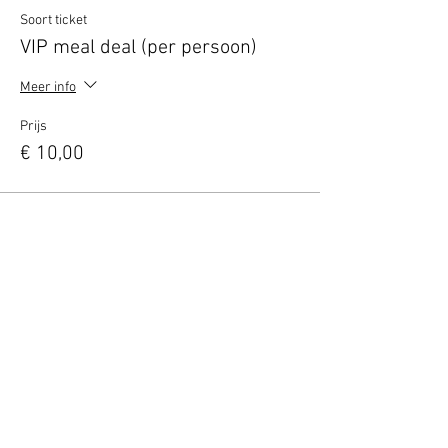
Soort ticket
VIP meal deal (per persoon)
Meer info
Prijs
€ 10,00
Verkoop geëindigd op
Soort ticket
VIP borrel deal (2 personen)
Meer info
Prijs
€ 10,00