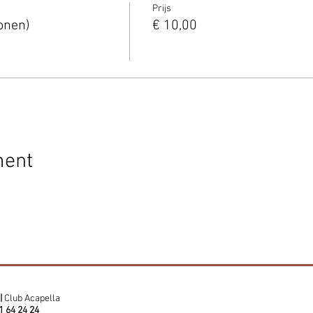
Prijs
onen)
€ 10,00
ment
|
Club Acapella
1 64 24 24