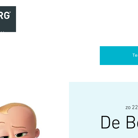
Home
Brasserie
Foodtruck Het Verlangen
Club Aca
Te
zo 22
De B