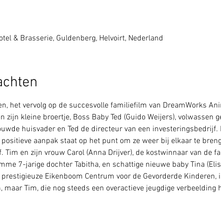
tel & Brasserie, Guldenberg, Helvoirt, Nederland
achten
n, het vervolg op de succesvolle familiefilm van DreamWorks Ani
n zijn kleine broertje, Boss Baby Ted (Guido Weijers), volwassen g
rouwde huisvader en Ted de directeur van een investeringsbedrijf
ositieve aanpak staat op het punt om ze weer bij elkaar te brengen
. Tim en zijn vrouw Carol (Anna Drijver), de kostwinnaar van de fa
me 7-jarige dochter Tabitha, en schattige nieuwe baby Tina (Elise
et prestigieuze Eikenboom Centrum voor de Gevorderde Kinderen, 
en, maar Tim, die nog steeds een overactieve jeugdige verbeelding 