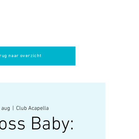
pella
Evenementen
Cultuur
rug naar overzicht
 aug
  |  
Club Acapella
oss Baby: