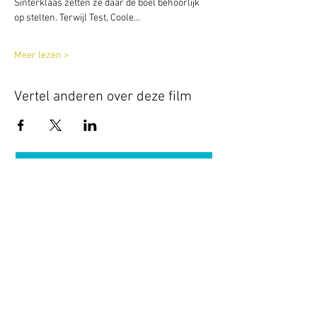
Sinterklaas zetten ze daar de boel behoorlijk 
op stelten. Terwijl Test, Coole…
Meer lezen >
Vertel anderen over deze film
Terug naar overzicht
Hotel Guldenberg
|
Brasserie Het Verlangen
|
Club Acapella
Guldenberg 12, 5268 KR Helvoirt
|
+31 (0)411
64 24 24
Contact
Krijg regelmatig informatie van ons