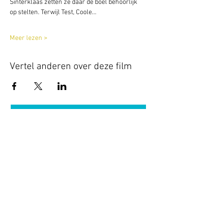
Sinterklaas zetten ze daar de boel behoorlijk 
op stelten. Terwijl Test, Coole…
Meer lezen >
Vertel anderen over deze film
Terug naar overzicht
Hotel Guldenberg
|
Brasserie Het Verlangen
|
Club Acapella
Guldenberg 12, 5268 KR Helvoirt
|
+31 (0)411
64 24 24
Contact
Krijg regelmatig informatie van ons