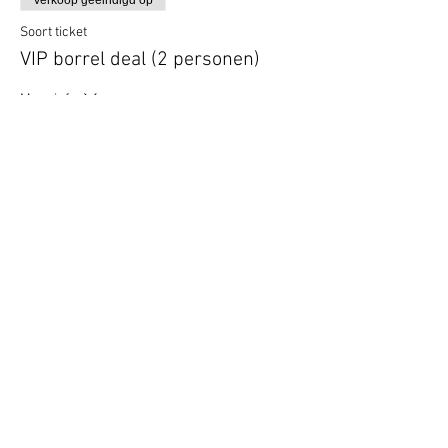
Verkoop geëindigd op
Soort ticket
VIP borrel deal (2 personen)
Meer info
Prijs
€ 10,00
Verkoop geëindigd op
Soort ticket
Kids box (per kind)
Meer info
Prijs
€ 10,00