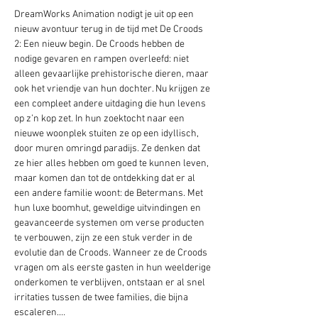
DreamWorks Animation nodigt je uit op een 
nieuw avontuur terug in de tijd met De Croods 
2: Een nieuw begin. De Croods hebben de 
nodige gevaren en rampen overleefd: niet 
alleen gevaarlijke prehistorische dieren, maar 
ook het vriendje van hun dochter. Nu krijgen ze 
een compleet andere uitdaging die hun levens 
op z’n kop zet. In hun zoektocht naar een 
nieuwe woonplek stuiten ze op een idyllisch, 
door muren omringd paradijs. Ze denken dat 
ze hier alles hebben om goed te kunnen leven, 
maar komen dan tot de ontdekking dat er al 
een andere familie woont: de Betermans. Met 
hun luxe boomhut, geweldige uitvindingen en 
geavanceerde systemen om verse producten 
te verbouwen, zijn ze een stuk verder in de 
evolutie dan de Croods. Wanneer ze de Croods 
vragen om als eerste gasten in hun weelderige 
onderkomen te verblijven, ontstaan er al snel 
irritaties tussen de twee families, die bijna 
escaleren.…