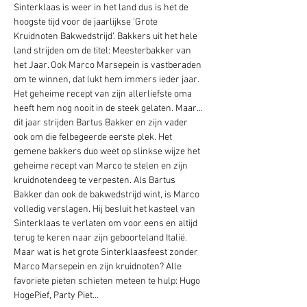
Sinterklaas is weer in het land dus is het de 
hoogste tijd voor de jaarlijkse ‘Grote 
Kruidnoten Bakwedstrijd’. Bakkers uit het hele 
land strijden om de titel: Meesterbakker van 
het Jaar. Ook Marco Marsepein is vastberaden 
om te winnen, dat lukt hem immers ieder jaar. 
Het geheime recept van zijn allerliefste oma 
heeft hem nog nooit in de steek gelaten. Maar... 
dit jaar strijden Bartus Bakker en zijn vader 
ook om die felbegeerde eerste plek. Het 
gemene bakkers duo weet op slinkse wijze het 
geheime recept van Marco te stelen en zijn 
kruidnotendeeg te verpesten. Als Bartus 
Bakker dan ook de bakwedstrijd wint, is Marco 
volledig verslagen. Hij besluit het kasteel van 
Sinterklaas te verlaten om voor eens en altijd 
terug te keren naar zijn geboorteland Italië. 
Maar wat is het grote Sinterklaasfeest zonder 
Marco Marsepein en zijn kruidnoten? Alle 
favoriete pieten schieten meteen te hulp: Hugo 
HogePief, Party Piet…