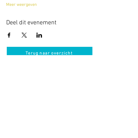
Meer weergeven
Deel dit evenement
Terug naar overzicht
Hotel Guldenberg
|
Brasserie Het Verlangen
|
Club Acapella
Guldenberg 12, 5268 KR Helvoirt
|
+31 (0)411
64 24 24
Contact
Krijg regelmatig informatie van ons