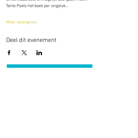
Tante Poets het boek per ongeluk…
Meer weergeven
Deel dit evenement
Terug naar overzicht
Hotel Guldenberg
|
Brasserie Het Verlangen
|
Club Acapella
Guldenberg 12, 5268 KR Helvoirt
|
+31 (0)411
64 24 24
Contact
Krijg regelmatig informatie van ons