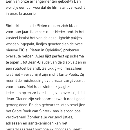
Een van onze arrangementen geboekt? Dan 
word je een uur voordat de film start verwacht 
in onze brasserie. 
Sinterklaas en de Pieten maken zich klaar 
voor hun jaarlijkse reis naar Nederland. In het 
kasteel bruist het van de gezelligheid: pakjes 
worden ingepakt, liedjes geoefend en de twee 
nieuwe PIO’s (Pieten in Opleiding) proberen 
overal te helpen. Alles lijkt perfect op schema 
te lopen… tot Jean-Claude van de trap valt en in 
een rolstoel belandt. Gelukkig – of misschien 
juist niet – verschijnt zijn nicht Tante Poets. Zij 
neemt de huishouding over, maar zorgt vooral 
voor chaos. Met haar stofdoek jaagt ze 
iedereen op en ze is er heilig van overtuigd dat 
Jean-Claude zijn schoonmaakwerk nooit goed 
genoeg deed. En dan gebeurt er iets vreselijks: 
het Grote Boek van Sinterklaas is spoorloos 
verdwenen! Zonder alle verlanglijstjes, 
adressen en aantekeningen kan het 
Sinterklaasfeest onmogelijk doorgaan. Heeft 