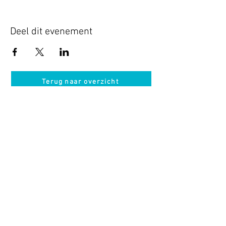
Deel dit evenement
Terug naar overzicht
Hotel Guldenberg
|
Brasserie Het Verlangen
|
Club Acapella
Guldenberg 12, 5268 KR Helvoirt
|
+31 (0)411
64 24 24
Contact
Krijg regelmatig informatie van ons