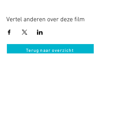
Vertel anderen over deze film
Terug naar overzicht
Hotel Guldenberg
|
Brasserie Het Verlangen
|
Club Acapella
Guldenberg 12, 5268 KR Helvoirt
|
+31 (0)411
64 24 24
Contact
Krijg regelmatig informatie van ons