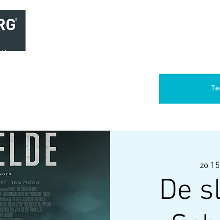
Home
Brasserie
Foodtruck Het Verlangen
Club Aca
Te
zo 15
De s