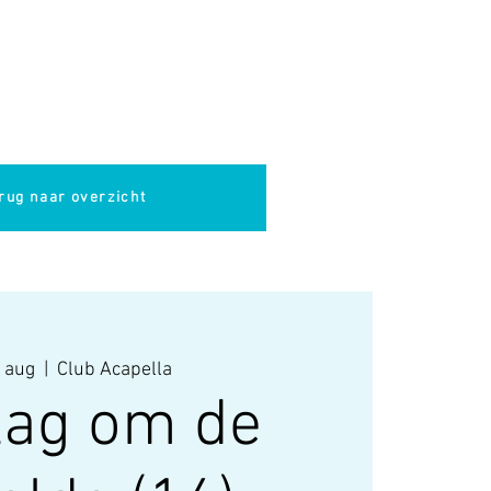
pella
Evenementen
Cultuur
rug naar overzicht
 aug
  |  
Club Acapella
lag om de