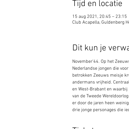
Tijd en locatie
15 aug 2021, 20:45 – 23:15
Club Acapella, Guldenberg Ho
Dit kun je verw
November’44. Op het Zeeuwse
Nederlandse jongen die voor 
betrokken Zeeuws meisje kru
andermans vrijheid. Centraal
en West-Brabant en waarbij m
van de Tweede Wereldoorlog e
er door de jaren heen weinig
drie jonge personages die ie