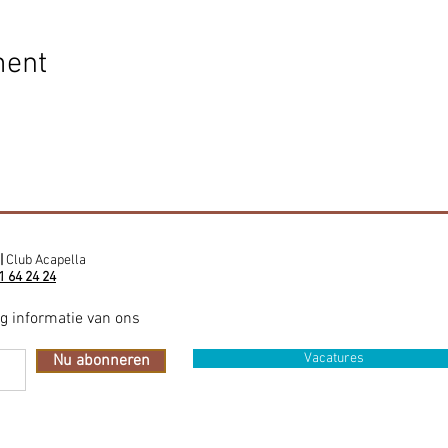
ment
|
Club Acapella
1 64 24 24
ig informatie van ons
Vacatures
Nu abonneren