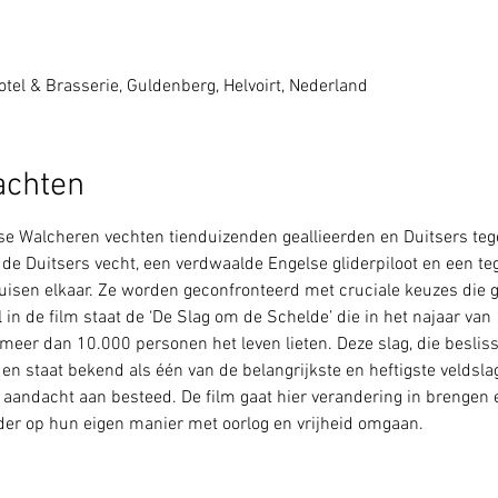
tel & Brasserie, Guldenberg, Helvoirt, Nederland
achten
 Walcheren vechten tienduizenden geallieerden en Duitsers tege
de Duitsers vecht, een verdwaalde Engelse gliderpiloot en een teg
isen elkaar. Ze worden geconfronteerd met cruciale keuzes die g
 in de film staat de ‘De Slag om de Schelde’ die in het najaar va
eer dan 10.000 personen het leven lieten. Deze slag, die beslis
n staat bekend als één van de belangrijkste en heftigste veldsla
 aandacht aan besteed. De film gaat hier verandering in brengen en
der op hun eigen manier met oorlog en vrijheid omgaan.