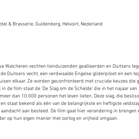
5
tel & Brasserie, Guldenberg, Helvoirt, Nederland
 Walcheren vechten tienduizenden geallieerden en Duitsers tege
de Duitsers vecht, een verdwaalde Engelse gliderpiloot en een teg
isen elkaar. Ze worden geconfronteerd met cruciale keuzes die g
 in de film staat de ‘De Slag om de Schelde’ die in het najaar va
eer dan 10.000 personen het leven lieten. Deze slag, die beslis
n staat bekend als één van de belangrijkste en heftigste veldsla
 aandacht aan besteed. De film gaat hier verandering in brengen en
der op hun eigen manier met oorlog en vrijheid omgaan.