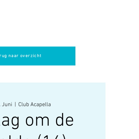
pella
Evenementen
Cultuur
rug naar overzicht
. Juni
  |  
Club Acapella
lag om de