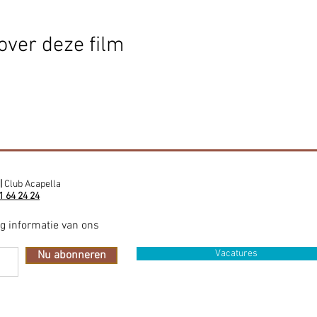
over deze film
|
Club Acapella
1 64 24 24
ig informatie van ons
Vacatures
Nu abonneren