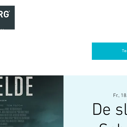
Home
Brasserie
Foodtruck Het Verlangen
Club Aca
Te
Fr., 18
De s