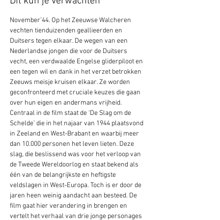
Dit kun je verwachten
November’44. Op het Zeeuwse Walcheren 
vechten tienduizenden geallieerden en 
Duitsers tegen elkaar. De wegen van een 
Nederlandse jongen die voor de Duitsers 
vecht, een verdwaalde Engelse gliderpiloot en 
een tegen wil en dank in het verzet betrokken 
Zeeuws meisje kruisen elkaar. Ze worden 
geconfronteerd met cruciale keuzes die gaan 
over hun eigen en andermans vrijheid. 
Centraal in de film staat de ‘De Slag om de 
Schelde’ die in het najaar van 1944 plaatsvond 
in Zeeland en West-Brabant en waarbij meer 
dan 10.000 personen het leven lieten. Deze 
slag, die beslissend was voor het verloop van 
de Tweede Wereldoorlog en staat bekend als 
één van de belangrijkste en heftigste 
veldslagen in West-Europa. Toch is er door de 
jaren heen weinig aandacht aan besteed. De 
film gaat hier verandering in brengen en 
vertelt het verhaal van drie jonge personages 