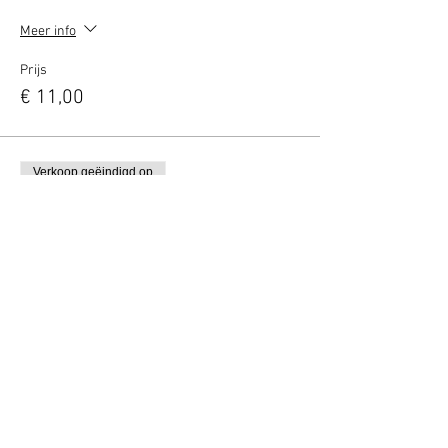
Meer info
Prijs
€ 11,00
Verkoop geëindigd op
Soort ticket
VIP borrel deal (2 personen)
Meer info
Prijs
€ 14,50
Deel dit evenement