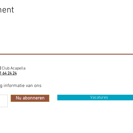
ment
|
Club Acapella
1 64 24 24
ig informatie van ons
Vacatures
Nu abonneren