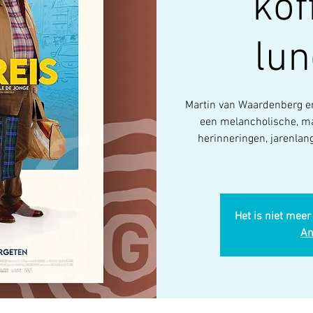
kof
lun
Martin van Waardenberg en
een melancholische, m
herinneringen, jarenlan
Het is niet meer
An