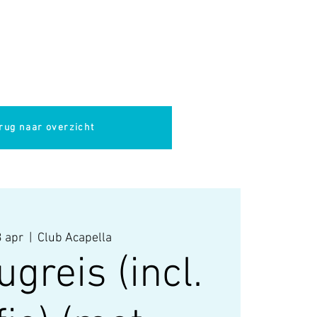
pella
Evenementen
Cultuur
rug naar overzicht
 apr
  |  
Club Acapella
greis (incl.