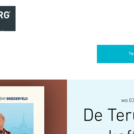
Home
Brasserie
Foodtruck Het Verlangen
Club Aca
Te
wo 03
De Teru