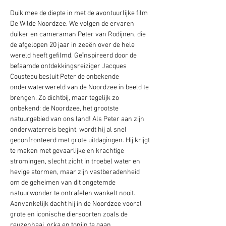
Duik mee de diepte in met de avontuurlijke film 
De Wilde Noordzee. We volgen de ervaren 
duiker en cameraman Peter van Rodijnen, die 
de afgelopen 20 jaar in zeeën over de hele 
wereld heeft gefilmd. Geïnspireerd door de 
befaamde ontdekkingsreiziger Jacques 
Cousteau besluit Peter de onbekende 
onderwaterwereld van de Noordzee in beeld te 
brengen. Zo dichtbij, maar tegelijk zo 
onbekend: de Noordzee, het grootste 
natuurgebied van ons land! Als Peter aan zijn 
onderwaterreis begint, wordt hij al snel 
geconfronteerd met grote uitdagingen. Hij krijgt 
te maken met gevaarlijke en krachtige 
stromingen, slecht zicht in troebel water en 
hevige stormen, maar zijn vastberadenheid 
om de geheimen van dit ongetemde 
natuurwonder te ontrafelen wankelt nooit. 
Aanvankelijk dacht hij in de Noordzee vooral 
grote en iconische diersoorten zoals de 
reuzenhaai, orka en tonijn te gaan…