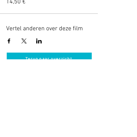
14,50 €
Vertel anderen over deze film
Terug naar overzicht
Hotel Guldenberg
|
Brasserie Het Verlangen
|
Club Acapella
Guldenberg 12, 5268 KR Helvoirt
|
+31 (0)411
64 24 24
Contact
Krijg regelmatig informatie van ons