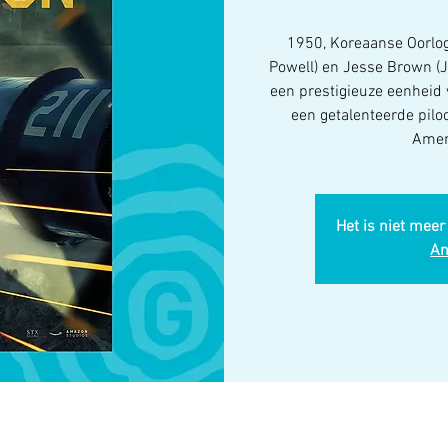
1950, Koreaanse Oorlo
Powell) en Jesse Brown (
een prestigieuze eenheid 
een getalenteerde pilo
Ameri
Het is niet meer
An