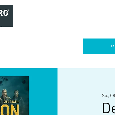
Home
Brasserie
Foodtruck Het Verlangen
Club Aca
Te
So., 08
D