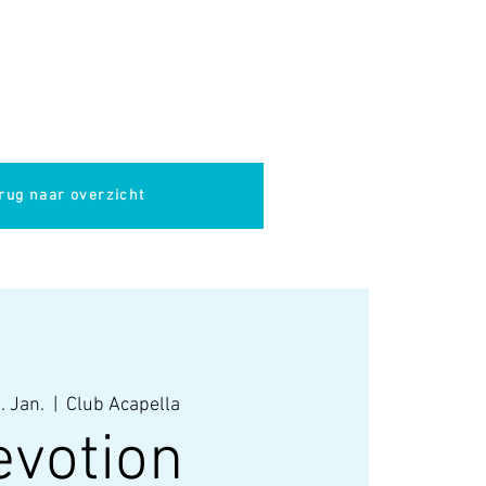
pella
Evenementen
Cultuur
rug naar overzicht
. Jan.
  |  
Club Acapella
evotion