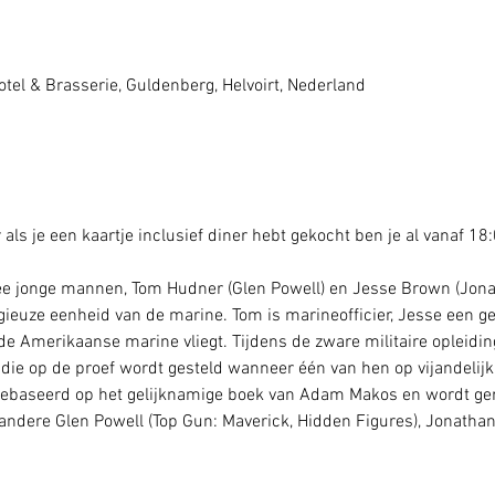
5
tel & Brasserie, Guldenberg, Helvoirt, Nederland
als je een kaartje inclusief diner hebt gekocht ben je al vanaf 1
e jonge mannen, Tom Hudner (Glen Powell) en Jesse Brown (Jona
gieuze eenheid van de marine. Tom is marineofficier, Jesse een get
e Amerikaanse marine vliegt. Tijdens de zware militaire opleiding
die op de proef wordt gesteld wanneer één van hen op vijandelijk
gebaseerd op het gelijknamige boek van Adam Makos en wordt gere
andere Glen Powell (Top Gun: Maverick, Hidden Figures), Jonathan