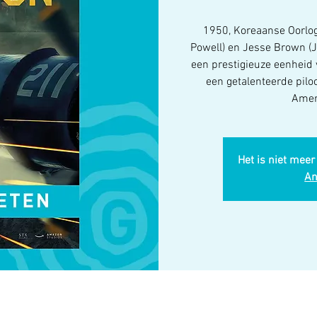
1950, Koreaanse Oorlo
Powell) en Jesse Brown (
een prestigieuze eenheid 
een getalenteerde pilo
Ameri
Het is niet meer
An