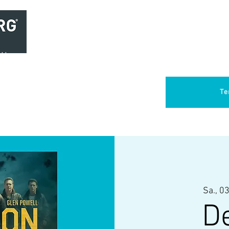
Home
Brasserie
Foodtruck Het Verlangen
Club Aca
Te
Sa., 03
D