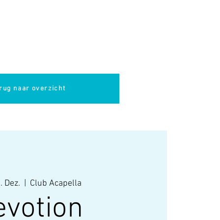
pella
Evenementen
Cultuur
rug naar overzicht
. Dez.
  |  
Club Acapella
evotion